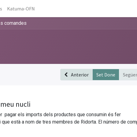
ús
Katuma-OFN
es comandes
Anterior
Set Done
Següe
 meu nucli
er pagar els imports dels productes que consumin és fer
ri que està a nom de tres membres de Ridorta. El número de com