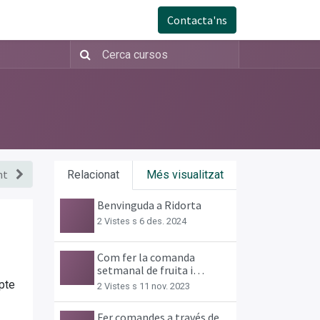
Contacta'ns
nt
Relacionat
Més visualitzat
Benvinguda a Ridorta
2 Vistes s
6 des. 2024
Com fer la comanda
setmanal de fruita i
verdura
pte
2 Vistes s
11 nov. 2023
Fer comandes a través de